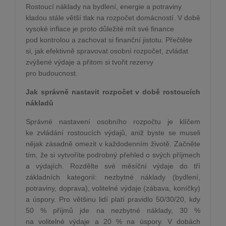
Rostoucí náklady na bydlení, energie a potraviny
kladou stále větší tlak na rozpočet domácností. V době
vysoké inflace je proto důležité mít své finance
pod kontrolou a zachovat si finanční jistotu. Přečtěte
si, jak efektivně spravovat osobní rozpočet, zvládat
zvýšené výdaje a přitom si tvořit rezervy
pro budoucnost.
Jak správně nastavit rozpočet v době rostoucích
nákladů
Správné nastavení osobního rozpočtu je klíčem
ke zvládání rostoucích výdajů, aniž byste se museli
nějak zásadně omezit v každodenním životě. Začněte
tím, že si vytvoříte podrobný přehled o svých příjmech
a výdajích. Rozdělte své měsíční výdaje do tří
základních kategorií: nezbytné náklady (bydlení,
potraviny, doprava), volitelné výdaje (zábava, koníčky)
a úspory. Pro většinu lidí platí pravidlo 50/30/20, kdy
50 % příjmů jde na nezbytné náklady, 30 %
na volitelné výdaje a 20 % na úspory. V dobách