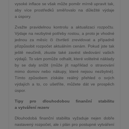
vysoké inflace se však může poměr mírně upravit tak,
aby více prostředků směřovalo na důležité výdaje
a úspory.
Zvažte pravidelnou kontrolu a aktualizaci rozpočtu.
Výdaje na nezbytné potřeby rostou, a proto je vhodné
jednou za měsíc či čtvrtletí zrevidovat a případně
přizpůsobit rozpočet aktuálním cenám. Pokud jste tak
ještě neučinili, zkuste také zavést sledování vašich
výdajů. To vám pomůže odhalit, které volitelné náklady
by se daly snížit (může jít například o stravování
mimo domov nebo nákupy, které nejsou nezbytné).
Tímto způsobem získáte reálný přehled o svých
výdajích a to, co ušetříte, můžete dát ve prospěch
úspor.
Tipy pro dlouhodobou finanční stabilitu
a vytváření rezerv
Dlouhodobá finanční stabilita vyžaduje nejen dobře
nastavený rozpočet, ale i plán pro postupné vytváření