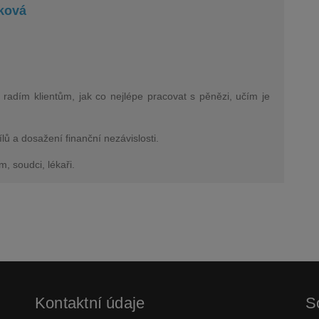
ková
 radím klientům, jak co nejlépe pracovat s pěnězi, učím je
ílů a dosažení finanční nezávislosti.
m, soudci, lékaři.
Kontaktní údaje
So