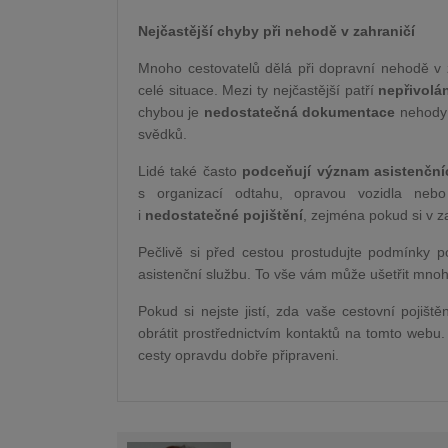
Nejčastější chyby při nehodě v zahraničí
Mnoho cestovatelů dělá při dopravní nehodě v 
celé situace. Mezi ty nejčastější patří
nepřivolán
chybou je
nedostatečná dokumentace
nehody –
svědků.
Lidé také často
podceňují význam asistenční
s organizací odtahu, opravou vozidla ne
i
nedostatečné pojištění
, zejména pokud si v za
Pečlivě si před cestou prostudujte podmínky po
asistenční službu. To vše vám může ušetřit mnoho 
Pokud si nejste jistí, zda vaše cestovní pojiš
obrátit prostřednictvím kontaktů na tomto webu
cesty opravdu dobře připraveni.