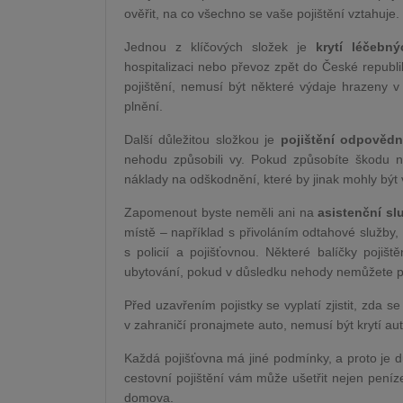
ověřit, na co všechno se vaše pojištění vztahuje.
Jednou z klíčových složek je
krytí léčebn
hospitalizaci nebo převoz zpět do České republ
pojištění, nemusí být některé výdaje hrazeny v 
plnění.
Další důležitou složkou je
pojištění odpovědn
nehodu způsobili vy. Pokud způsobíte škodu na
náklady na odškodnění, které by jinak mohly být 
Zapomenout byste neměli ani na
asistenční sl
místě – například s přivoláním odtahové služby,
s policií a pojišťovnou. Některé balíčky poji
ubytování, pokud v důsledku nehody nemůžete p
Před uzavřením pojistky se vyplatí zjistit, zda se
v zahraničí pronajmete auto, nemusí být krytí aut
Každá pojišťovna má jiné podmínky, a proto je 
cestovní pojištění vám může ušetřit nejen peníz
domova.