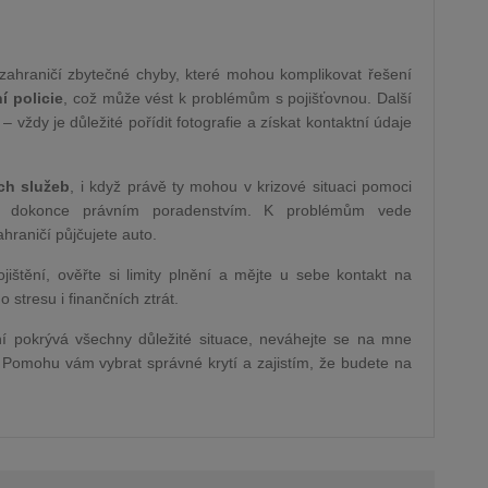
zahraničí zbytečné chyby, které mohou komplikovat řešení
í policie
, což může vést k problémům s pojišťovnou. Další
 vždy je důležité pořídit fotografie a získat kontaktní údaje
ch služeb
, i když právě ty mohou v krizové situaci pomoci
bo dokonce právním poradenstvím. K problémům vede
hraničí půjčujete auto.
jištění, ověřte si limity plnění a mějte u sebe kontakt na
stresu i finančních ztrát.
tění pokrývá všechny důležité situace, neváhejte se na mne
. Pomohu vám vybrat správné krytí a zajistím, že budete na