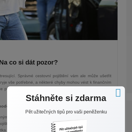
Na co si dát pozor?
resující. Správné cestovní pojištění vám ale může ušetřit
 kryje vše potřebné, a některé chyby mohou vést k finančním
 pokrýt vaše cestovní pojištění při nehodě, a dozvíte se,
Stáhněte si zdarma
hodě v zahraničí?
Pět užitečných tipů pro vaši peněženku
ým zážitkem, a pokud se stane v zahraničí, situace může
 pojištění však může pomoci minimalizovat finanční dopady
tka ale zahrnuje stejné krytí. Proto je důležité si před cestou