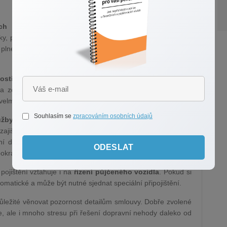
ých výloh
, které pokryje náklady na lékařské ošetření,
iky, pokud je to nutné. Pokud máte pouze základní cestovní
plné výši, a je proto vhodné zkontrolovat limity pojistného
osti za škodu
, které se hodí zejména v případě, že jste
 zdraví nebo majetku třetí osoby, pojištění může pokrýt
velmi vysoké.
Souhlasím se
zpracováním osobních údajů
užby
, které vám mohou pomoci s řešením situace přímo na
 zajištěním náhradního vozidla nebo tlumočením při jednání
štění dokonce pokrývají náklady na právní zastoupení nebo
ODESLAT
okračovat v cestě.
 pojištění vztahuje i na
řízení půjčeného vozidla
. Pokud si
omatické a může být nutné sjednat speciální připojištění.
důležité věnovat pozornost detailům smlouvy. Dobře zvolené
e, ale i mnoho stresu při řešení dopravní nehody daleko od