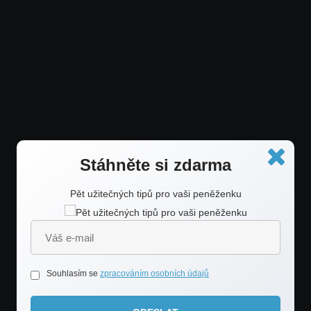
Stáhněte si zdarma
Pět užitečných tipů pro vaši peněženku
Srozumitelné finanční
poradenství
Souhlasím se
zpracováním osobních údajů
VÍCE O MNĚ