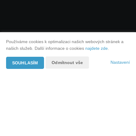
Používáme cookies k optimalizaci našich webových stránek a
našich služeb. Další informace o cookies
najdete zde
.
Nastavení
Odmítnout vše
SOUHLASÍM
Nejnovější články