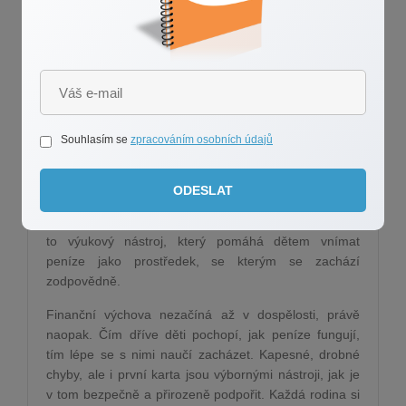
Výhodou dětské karty je, že se dítě učí fungovat
i s „neviditelnými“ penězi, tedy takovými, které nemá
fyzicky v ruce. Rodiče přitom mají možnost nastavit
limity, sledovat transakce nebo v případě potřeby
zablokovat kartu, většinou pohodlně přes mobilní
aplikaci. Pro dítě je to bezpečné a přehledné
Souhlasím se
zpracováním osobních údajů
prostředí, ve kterém si může vyzkoušet, jaké to je
platit kartou v obchodě nebo online. U mladších dětí je
vhodné mít nad účtem větší dohled, starším pak
ODESLAT
postupně dávat větší volnost. V obou případech ale
platí, že dětská karta není jen technická pomůcka. Je
to výukový nástroj, který pomáhá dětem vnímat
peníze jako prostředek, se kterým se zachází
zodpovědně.
Finanční výchova nezačíná až v dospělosti, právě
naopak. Čím dříve děti pochopí, jak peníze fungují,
tím lépe se s nimi naučí zacházet. Kapesné, drobné
chyby, ale i první karta jsou výbornými nástroji, jak je
v tom bezpečně a přirozeně podpořit. Každá rodina si