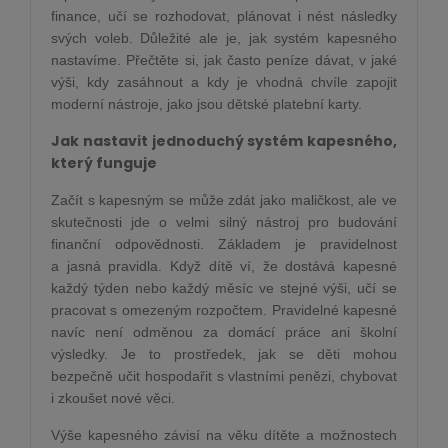
finance, učí se rozhodovat, plánovat i nést následky
svých voleb. Důležité ale je, jak systém kapesného
nastavíme. Přečtěte si, jak často peníze dávat, v jaké
výši, kdy zasáhnout a kdy je vhodná chvíle zapojit
moderní nástroje, jako jsou dětské platební karty.
Jak nastavit jednoduchý systém kapesného,
který funguje
Začít s kapesným se může zdát jako maličkost, ale ve
skutečnosti jde o velmi silný nástroj pro budování
finanční odpovědnosti. Základem je pravidelnost
a jasná pravidla. Když dítě ví, že dostává kapesné
každý týden nebo každý měsíc ve stejné výši, učí se
pracovat s omezeným rozpočtem. Pravidelné kapesné
navíc není odměnou za domácí práce ani školní
výsledky. Je to prostředek, jak se děti mohou
bezpečně učit hospodařit s vlastními penězi, chybovat
i zkoušet nové věci.
Výše kapesného závisí na věku dítěte a možnostech