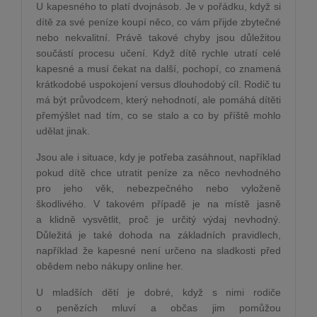
U kapesného to platí dvojnásob. Je v pořádku, když si
dítě za své peníze koupí něco, co vám přijde zbytečné
nebo nekvalitní. Právě takové chyby jsou důležitou
součástí procesu učení. Když dítě rychle utratí celé
kapesné a musí čekat na další, pochopí, co znamená
krátkodobé uspokojení versus dlouhodobý cíl. Rodič tu
má být průvodcem, který nehodnotí, ale pomáhá dítěti
přemýšlet nad tím, co se stalo a co by příště mohlo
udělat jinak.
Jsou ale i situace, kdy je potřeba zasáhnout, například
pokud dítě chce utratit peníze za něco nevhodného
pro jeho věk, nebezpečného nebo vyloženě
škodlivého. V takovém případě je na místě jasně
a klidně vysvětlit, proč je určitý výdaj nevhodný.
Důležitá je také dohoda na základních pravidlech,
například že kapesné není určeno na sladkosti před
obědem nebo nákupy online her.
U mladších dětí je dobré, když s nimi rodiče
o penězích mluví a občas jim pomůžou