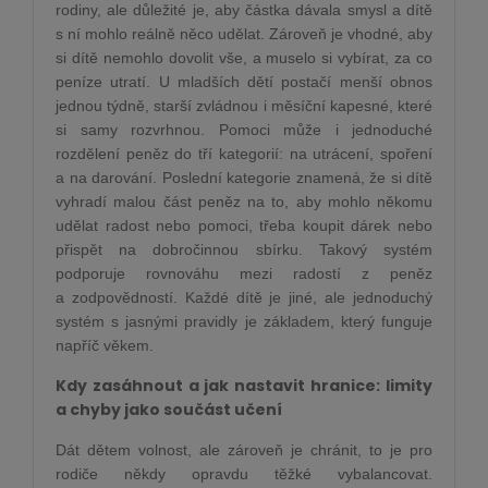
rodiny, ale důležité je, aby částka dávala smysl a dítě
s ní mohlo reálně něco udělat. Zároveň je vhodné, aby
si dítě nemohlo dovolit vše, a muselo si vybírat, za co
peníze utratí. U mladších dětí postačí menší obnos
jednou týdně, starší zvládnou i měsíční kapesné, které
si samy rozvrhnou. Pomoci může i jednoduché
rozdělení peněz do tří kategorií: na utrácení, spoření
a na darování. Poslední kategorie znamená, že si dítě
vyhradí malou část peněz na to, aby mohlo někomu
udělat radost nebo pomoci, třeba koupit dárek nebo
přispět na dobročinnou sbírku. Takový systém
podporuje rovnováhu mezi radostí z peněz
a zodpovědností. Každé dítě je jiné, ale jednoduchý
systém s jasnými pravidly je základem, který funguje
napříč věkem.
Kdy zasáhnout a jak nastavit hranice: limity
a chyby jako součást učení
Dát dětem volnost, ale zároveň je chránit, to je pro
rodiče někdy opravdu těžké vybalancovat.