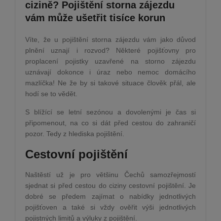
cizině? Pojištění storna zájezdu
vám může ušetřit tisíce korun
Víte, že u pojištění storna zájezdu vám jako důvod
plnění uznají i rozvod? Některé pojišťovny pro
proplacení pojistky uzavřené na storno zájezdu
uznávají dokonce i úraz nebo nemoc domácího
mazlíčka! Ne že by si takové situace člověk přál, ale
hodí se to vědět.
S blížící se letní sezónou a dovolenými je čas si
připomenout, na co si dát před cestou do zahraničí
pozor. Tedy z hlediska pojištění.
Cestovní pojištění
Naštěstí už je pro většinu Čechů samozřejmostí
sjednat si před cestou do ciziny cestovní pojištění. Je
dobré se předem zajímat o nabídky jednotlivých
pojišťoven a také si vždy ověřit výši jednotlivých
pojistných limitů a výluky z pojištění.