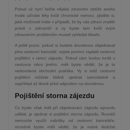
Pokud už nyní řešíte nějaké zdravotní obtíže anebo
trvale užíváte léky kvůli chronické nemoci, zjistěte si,
jaké možnosti máte v případě, že by vás zdraví zradilo
právě v zahraničí a vy byste tam kvůli svým
zdravotním problémům museli vyhledat lékaře.
A ještě pozor, pokud si budete dovolenou objednávat
přes cestovní kancelář, nejste povinni zaplatit cestovní
pojištění v rámci zájezdu. Pokud vám budou tvrdit v
cestovce něco jiného, měli byste vědět, že je to
nedovolená obchodní praktika. Vy si totiž cestovní
pojištění můžete klidně sjednat samostatně a
například až těsně před odjezdem na dovolenou.
Pojištění storna zájezdu
Co byste však měli při objednávání zájezdu opravdu
udělat, je sjednat si pojištění storna zájezdu. Rovněž
nemusíte využít nabídky od cestovní kanceláře,
nicméně byste měli vědět, že je nutné dodržet