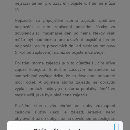
nejzazší termín pro uzavření pojištění. I ten se může
lišit.
Nejčastěji se připojištění storna zájezdu sjednává
nejpozději v den zaplacení poslední částky za
dovolenou (či maximálně den po něm). Někdy však
může být podmínkou pro uzavření pojištění termín
nejpozději do tří pracovních dní od sjednání smlouvy
(nikoli od zaplacení), na niž se pojištění vztahuje.
Pojištění storna zájezdu je o to důležitější, čím dříve
zájezd kupujete. S delším časovým horizontem se
samozřejmě zvyšuje riziko, že na dovolenou nebudete
moci odjet. A pojištění storna zájezdu se opravdu
vyplatí, protože někdy jsou storno poplatky téměř ve
stejné výši, jaká byla plná cena zájezdu.
Pojištění storna vás chrání od doby zakoupení
cestovní služby (jako je zájezd, letenka nebo
ubytování) až do doby, než na dovolenou odcestujete.
Někde máte pojištění 80 procent storno poplatků,