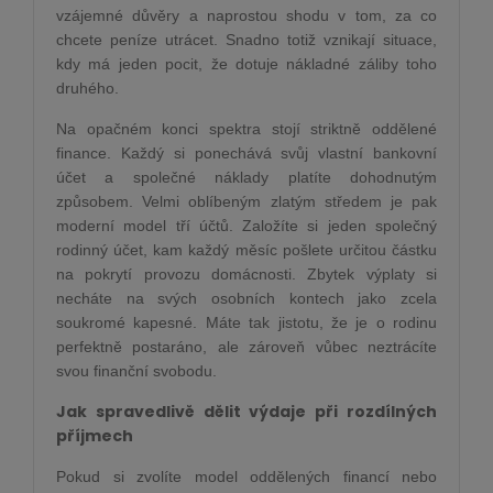
vzájemné důvěry a naprostou shodu v tom, za co
chcete peníze utrácet. Snadno totiž vznikají situace,
kdy má jeden pocit, že dotuje nákladné záliby toho
druhého.
Na opačném konci spektra stojí striktně oddělené
finance. Každý si ponechává svůj vlastní bankovní
účet a společné náklady platíte dohodnutým
způsobem. Velmi oblíbeným zlatým středem je pak
moderní model tří účtů. Založíte si jeden společný
rodinný účet, kam každý měsíc pošlete určitou částku
na pokrytí provozu domácnosti. Zbytek výplaty si
necháte na svých osobních kontech jako zcela
soukromé kapesné. Máte tak jistotu, že je o rodinu
perfektně postaráno, ale zároveň vůbec neztrácíte
svou finanční svobodu.
Jak spravedlivě dělit výdaje při rozdílných
příjmech
Pokud si zvolíte model oddělených financí nebo