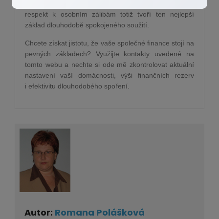
úžasnou prevencí proti běžným hádkám. Vzájemný
respekt k osobním zálibám totiž tvoří ten nejlepší
základ dlouhodobě spokojeného soužití.
Chcete získat jistotu, že vaše společné finance stojí na
pevných základech? Využijte kontakty uvedené na
tomto webu a nechte si ode mě zkontrolovat aktuální
nastavení vaší domácnosti, výši finančních rezerv
i efektivitu dlouhodobého spoření.
Autor:
Romana Polášková