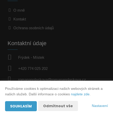
O mně
Kontakt
Ochrana osobních údajů
Kontaktní údaje
Frýdek - Místek
+420 774 025 202
romanapolaskova@romanapolaskova.cz
Používáme cookies k optimalizaci našich webových stránek a
Sociální sítě
našich služeb. Další informace o cookies
najdete zde
.
Odmítnout vše
SOUHLASÍM
Nastavení