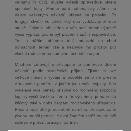
variantu tří účtů, musíte vyřešit spravedlivé plnění
společné kasy. Mnoho párů automaticky sáhne po
dělení veškerých nákladů přesně na polovinu. To
funguje skvěle ve chvíli, kdy oba vydělávají zhruba
stejně. Jakmile ale jeden z vás nosí domů výrazně
vyšší výplatu, začne být placení napůl nespravedlivé.
Ten s nižším příjmem totiž odevzdá na chod
domácnosti téměř vše a nezbyde mu prostor pro
vlastní radosti nebo budování osobních úspor.
Mnohem zdravějším přístupem je poměrové dělení
nákladů podle skutečných příjmů. Zjistíte si své
celkové měsíční výdaje a podělíte se o ně přesně
v takovém poměru, v jakém jsou vaše výplaty. Kdo
vydělává více peněz, přispívá do rodinného rozpočtu
logicky vyšší částkou. Tento férový princip je naprosto
klíčový také v době čerpání rodičovského příspěvku.
Péče o malé dítě je nesmírně náročná, přestože za ni
plynou menší peníze. Hlavní finanční zátěž by tak měl
solidárně převzít pracující partner.