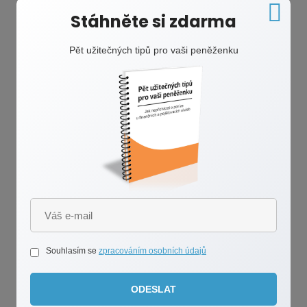
Vlastní rezerva jako zdravý základ, nikoliv
Stáhněte si zdarma
projev nedůvěry
Mluvit otevřeně o penězích je skvělé, ale občas máme
Pět užitečných tipů pro vaši peněženku
pocit, že ve vztahu musíme sdílet úplně všechno do
posledního haléře. Skutečnost je však taková, že
zachování určité míry finančního soukromí vztahu
nesmírně prospívá. Mít k dispozici vlastní úspory
neznamená, že partnerovi nevěříte nebo že si
necháváte zadní vrátka. Naopak to ukazuje vaši
dospělost a schopnost postarat se o sebe. Osobní
finanční polštář vám dodá obrovský klid na duši a sníží
stres z nečekaných životních výkyvů.
Vaše vlastní peníze slouží také jako prostor pro osobní
radosti bez zbytečného vysvětlování. Možná si rádi
dopřejete dražší sportovní vybavení, sbíráte knihy
Souhlasím se
zpracováním osobních údajů
nebo chodíte pravidelně na kosmetiku. Pokud tyto
výdaje hradíte ze svého soukromého kapesného
a neohrožujete tím společný rozpočet, partner nemá
ODESLAT
důvod vaše nákupy hodnotit. Tento pocit svobody je