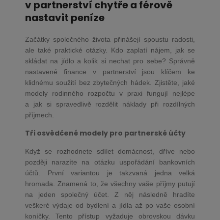
v partnerství chytře a férově
nastavit peníze
Začátky společného života přinášejí spoustu radosti,
ale také praktické otázky. Kdo zaplatí nájem, jak se
skládat na jídlo a kolik si nechat pro sebe? Správně
nastavené finance v partnerství jsou klíčem ke
klidnému soužití bez zbytečných hádek. Zjistěte, jaké
modely rodinného rozpočtu v praxi fungují nejlépe
a jak si spravedlivě rozdělit náklady při rozdílných
příjmech.
Tři osvědčené modely pro partnerské účty
Když se rozhodnete sdílet domácnost, dříve nebo
později narazíte na otázku uspořádání bankovních
účtů. První variantou je takzvaná jedna velká
hromada. Znamená to, že všechny vaše příjmy putují
na jeden společný účet. Z něj následně hradíte
veškeré výdaje od bydlení a jídla až po vaše osobní
koníčky. Tento přístup vyžaduje obrovskou dávku