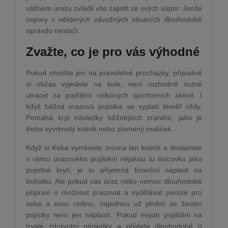
vážném úrazu zvládli vše zajistit ze svých úspor. Jenže
úspory v některých závažných situacích dlouhodobě
opravdu nestačí.
Zvažte, co je pro vás výhodné
Pokud chodíte jen na pravidelné procházky, případně
si občas vyjedete na kole, není rozhodně nutné
utrácet za pojištění rizikových sportovních aktivit. I
když běžná úrazová pojistka se vyplatí téměř vždy.
Pomáhá krýt následky běžnějších zranění, jako je
třeba vyvrknutý kotník nebo zlomený malíček.
Když si třeba vymknete zrovna ten kotník a dostanete
v rámci úrazového pojištění nějakou tu tisícovku jako
pojistné krytí, je to příjemná finanční náplast na
bolístku. Ale pokud vás úraz nebo nemoc dlouhodobě
připraví o možnost pracovat a vydělávat peníze pro
sebe a svou rodinu, najednou už plnění ze životní
pojistky není jen náplastí. Pokud nejste pojištěni na
trvalé zdravotní následky a přijdete dlouhodobě o