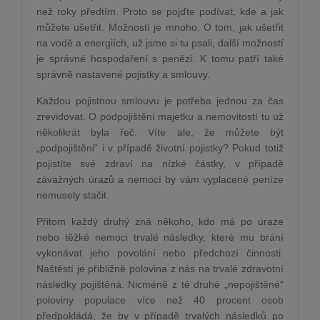
než roky předtím. Proto se pojďte podívat, kde a jak
můžete ušetřit. Možností je mnoho. O tom, jak ušetřit
na vodě a energiích, už jsme si tu psali, další možností
je správné hospodaření s penězi. K tomu patří také
správně nastavené pojistky a smlouvy.
Každou pojistnou smlouvu je potřeba jednou za čas
zrevidovat. O podpojištění majetku a nemovitostí tu už
několikrát byla řeč. Víte ale, že můžete být
„podpojištěni“ i v případě životní pojistky? Pokud totiž
pojistíte své zdraví na nízké částky, v případě
závažných úrazů a nemocí by vám vyplacené peníze
nemusely stačit.
Přitom každý druhý zná někoho, kdo má po úraze
nebo těžké nemoci trvalé následky, které mu brání
vykonávat jeho povolání nebo předchozí činnosti.
Naštěstí je přibližně polovina z nás na trvalé zdravotní
následky pojištěná. Nicméně z té druhé „nepojištěné“
poloviny populace více než 40 procent osob
předpokládá, že by v případě trvalých následků po