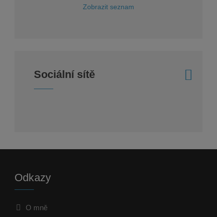
Zobrazit seznam
Sociální sítě
Odkazy
O mně