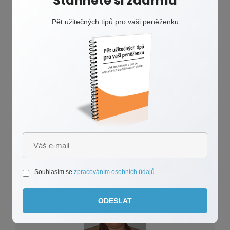
Stáhněte si zdarma
Vyznejte se v investování
Pět užitečných tipů pro vaši peněženku
V tomto článku zjistíte, že investování není vůbec tak složité,
jak se na první pohled zdá. Dozvíte se, jaké typy investic
existují a jak se v nich orientovat. Je velmi pravděpodobné,
že tyto informace Vám pomohou vydělat peníze navíc.
CELÝ ČLÁNEK
Romana Polášková
Souhlasím se
zpracováním osobních údajů
ODESLAT