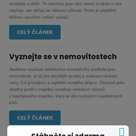
invalidita a další. To všechno jsou věci, které si nikdo z nás
nepřeje, ale občas se někomu přihodí. Proto je pojištění
běžnou součástí našich výdajů.
CELÝ ČLÁNEK
Vyznejte se v nemovitostech
Nedílnou součástí efektivního investičního portfolia jsou
nemovitosti, ať již pro pozdější prodej a realizaci nárůstu
ceny, či k pronájmu a zajištění trvalého příjmu. Zároveň jeho
vhodný podíl v majetku vyvažuje nestálost výnosů
z kapitálového majetku, který je dán kolísáním kapitálových
trhů.
CELÝ ČLÁNEK