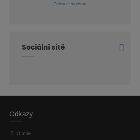
Zobrazit seznam
Sociální sítě
Odkazy
O mně