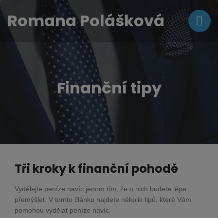
Romana Polášková
Finanční tipy
Tři kroky k finanční pohodě
Vydělejte peníze navíc jenom tím, že o nich budete lépe
přemýšlet. V tomto článku najdete několik tipů, které Vám
pomohou vydělat peníze navíc.