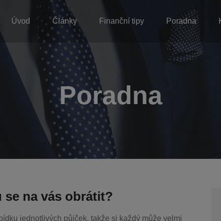
Úvod
Články
Finanční tipy
Poradna
Poradna
se na vás obrátit?
ídku jednotlivých půjček, takže si každý může velmi