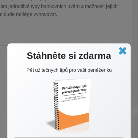
ám jednotlivé typy bankovních úvěrů a možnosti jejich
vám bude nejlépe vyhovovat.
Stáhněte si zdarma
Pět užitečných tipů pro vaši peněženku