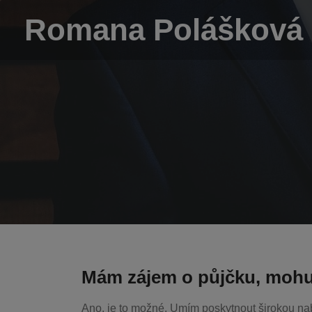
Romana Polášková
Mám zájem o půjčku, mohu 
Ano, je to možné. Umím poskytnout širokou nab