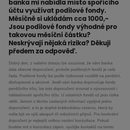
banka mi nabídla místo spořícího
účtu využívat podílové fondy.
Měsíčně si ukládám cca 1000,-
Jsou podílové fondy výhodné pro
takovou měsíční částku?
Neskrývají nějaká rizika? Děkuji
předem za odpověď.
Dobrý den, z vašeho dotazu lze usuzovat, že vám banka
dala obecné doporučení, protože podílových fondů je celá
řada. Podílové fondy lze podle rizikovosti rozdělit na peněžní,
dluhopisové a akciové. Jestli vám banka doporučuje fondy
peněžního trhu, lze toto doporučení srovnat s výnosovostí i
nákladovostí spořicího účtu. U ostatních fondů už jsou rizika
větší. Jenom z těchto zaslaných informací vyplývá jedno
doporučení, a to je doplnit krátkodobou rezervu, která by
měla být ve výši alespoň tří měsíčních příjmů. Pro konkrétní
dopručení je nejlepší volbou osobní konzultace. Pokud
budete mít o konzultaci zájem, využijte kontaktů na tomto